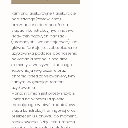
Ramiona asekurcyjne / asekuracje
pod sztangę (zestaw 2 szt.)
przeznaczone do montażu na
słupach konstrukcyjnych naszych
klatek treningowych half rack
(składanych i wolnostojących). Ich
główną funkcją jest zabezpieczenie
użytkownika podczas podnoszenia i
odkładania sztangi. Specjalne
elementy z tworzywa sztucznego,
zapewniają wygłuszenie oraz
chronią przed zarysowaniem, tym
samym zwiększając komfort
użytkowania.
Montaż ramion jest prosty i szybki.
Polega na włożeniu trzpienia
mocującego w otwór montażowy
słupa konstrukcji treningowej oraz
przekręceniu uchwytu do momentu
zablokowania. Dzięki temu, można
wielokrotnie zmieniać położenie