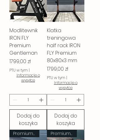
Modlitewnik
Klatka
IRON FLY
treningowa
Premium
half rack IRON
Gentleman
FLY Premium
80x80x3 mm
Cena
1799,00 zł
Cena
1799,00 zł
PTU w tym
|
Informacje o
PTU w tym
|
wysyłce
Informacje o
wysyłce
Dodaj do
Dodaj do
koszyka
koszyka
Premium Gentleman
Premium Gentleman