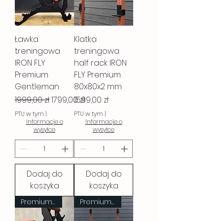
Ławka
Klatka
treningowa
treningowa
IRON FLY
half rack IRON
Premium
FLY Premium
Gentleman
80x80x2 mm
Regularna cena
Cena rabatowa
Cena
1999,00 zł
1799,00 zł
1599,00 zł
PTU w tym
|
PTU w tym
|
Informacje o
Informacje o
wysyłce
wysyłce
Dodaj do
Dodaj do
koszyka
koszyka
Premium Gentleman
Premium Gentleman