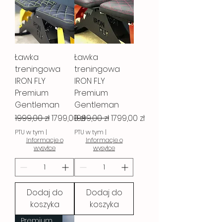
Ławka
Ławka
treningowa
treningowa
IRON FLY
IRON FLY
Premium
Premium
Gentleman
Gentleman
Regularna cena
Cena rabatowa
Regularna cena
Cena rabatowa
1999,00 zł
1799,00 zł
1999,00 zł
1799,00 zł
PTU w tym
|
PTU w tym
|
Informacje o
Informacje o
wysyłce
wysyłce
Dodaj do
Dodaj do
koszyka
koszyka
Premium Gentleman