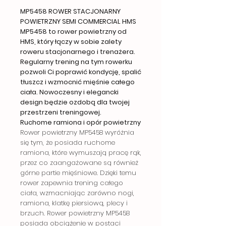
MP5458 ROWER STACJONARNY
POWIETRZNY SEMI COMMERCIAL HMS
MP5458 to rower powietrzny od
HMS, który łączy w sobie zalety
roweru stacjonarnego i trenażera.
Regularny trening na tym rowerku
pozwoli Ci poprawić kondycję, spalić
tłuszcz i wzmocnić mięśnie całego
ciała. Nowoczesny i elegancki
design będzie ozdobą dla twojej
przestrzeni treningowej.
Ruchome ramiona i opór powietrzny
Rower powietrzny MP5458 wyróżnia
się tym, że posiada ruchome
ramiona, które wymuszają pracę rąk,
przez co zaangażowane są również
górne partie mięśniowe. Dzięki temu
rower zapewnia trening całego
ciała, wzmacniając zarówno nogi,
ramiona, klatkę piersiową, plecy i
brzuch. Rower powietrzny MP5458
posiada obciążenie w postaci