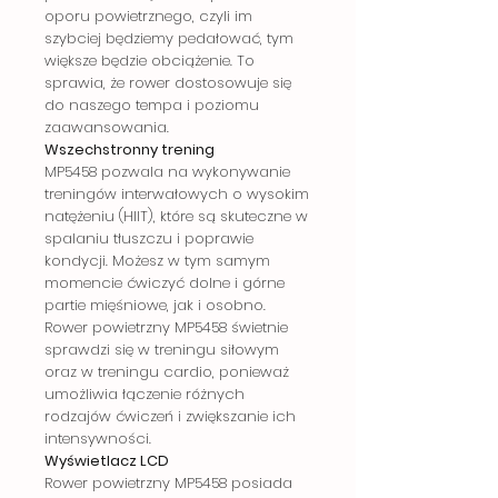
oporu powietrznego, czyli im
szybciej będziemy pedałować, tym
większe będzie obciążenie. To
sprawia, że rower dostosowuje się
do naszego tempa i poziomu
zaawansowania.
Wszechstronny trening
MP5458 pozwala na wykonywanie
treningów interwałowych o wysokim
natężeniu (HIIT), które są skuteczne w
spalaniu tłuszczu i poprawie
kondycji. Możesz w tym samym
momencie ćwiczyć dolne i górne
partie mięśniowe, jak i osobno.
Rower powietrzny MP5458 świetnie
sprawdzi się w treningu siłowym
oraz w treningu cardio, ponieważ
umożliwia łączenie różnych
rodzajów ćwiczeń i zwiększanie ich
intensywności.
Wyświetlacz LCD
Rower powietrzny MP5458 posiada