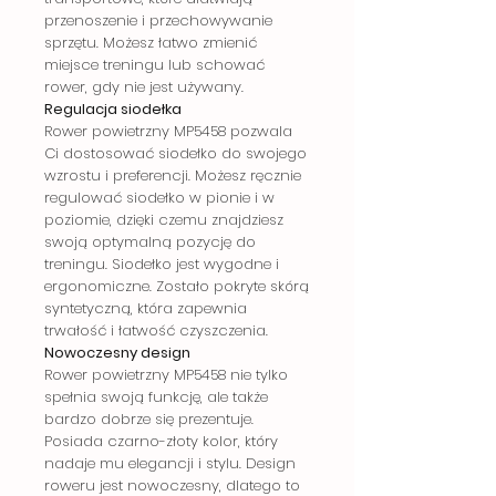
przenoszenie i przechowywanie
sprzętu. Możesz łatwo zmienić
miejsce treningu lub schować
rower, gdy nie jest używany.
Regulacja siodełka
Rower powietrzny MP5458 pozwala
Ci dostosować siodełko do swojego
wzrostu i preferencji. Możesz ręcznie
regulować siodełko w pionie i w
poziomie, dzięki czemu znajdziesz
swoją optymalną pozycję do
treningu. Siodełko jest wygodne i
ergonomiczne. Zostało pokryte skórą
syntetyczną, która zapewnia
trwałość i łatwość czyszczenia.
Nowoczesny design
Rower powietrzny MP5458 nie tylko
spełnia swoją funkcję, ale także
bardzo dobrze się prezentuje.
Posiada czarno-złoty kolor, który
nadaje mu elegancji i stylu. Design
roweru jest nowoczesny, dlatego to