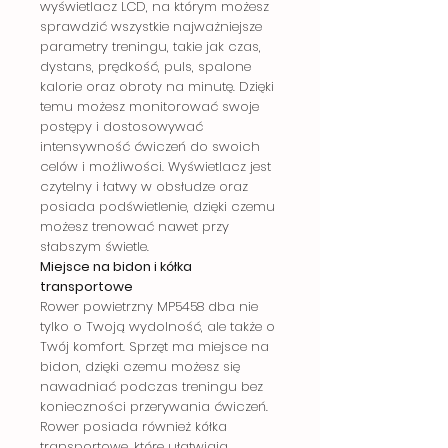
wyświetlacz LCD, na którym możesz
sprawdzić wszystkie najważniejsze
parametry treningu, takie jak czas,
dystans, prędkość, puls, spalone
kalorie oraz obroty na minutę. Dzięki
temu możesz monitorować swoje
postępy i dostosowywać
intensywność ćwiczeń do swoich
celów i możliwości. Wyświetlacz jest
czytelny i łatwy w obsłudze oraz
posiada podświetlenie, dzięki czemu
możesz trenować nawet przy
słabszym świetle.
Miejsce na bidon i kółka
transportowe
Rower powietrzny MP5458 dba nie
tylko o Twoją wydolność, ale także o
Twój komfort. Sprzęt ma miejsce na
bidon, dzięki czemu możesz się
nawadniać podczas treningu bez
konieczności przerywania ćwiczeń.
Rower posiada również kółka
transportowe, które ułatwiają