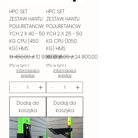
HPC SET
HPC SET
ZESTAW HANTLI
ZESTAW HANTLI
POLIURETANOW
POLIURETANOW
YCH 2 X 40 - 50
YCH 2 X 2.5 - 50
KG CPU (450
KG CPU (1050
KG) HMS
KG) HMS
Regularna cena
Cena rabatowa
Regularna cena
Cena rabatowa
13 450,00 zł
10 990,00 zł
30 000,00 zł
24 800,00 zł
PTU w tym
|
PTU w tym
|
Informacje o
Informacje o
wysyłce
wysyłce
Dodaj do
Dodaj do
koszyka
koszyka