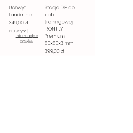
Uchwyt
Stacja DIP do
Landmine
klatki
treningowej
Cena
349,00 zł
IRON FLY
PTU w tym
|
Premium
Informacje o
wysyłce
80x80x3 mm
Cena
399,00 zł
PTU w tym
|
Informacje o
wysyłce
Dodaj do
Dodaj do
koszyka
koszyka
IRON FLY