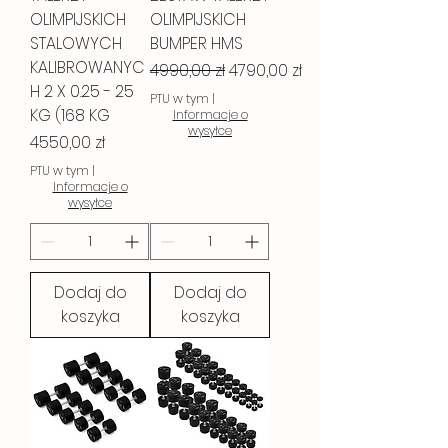
OLIMPIJSKICH
OLIMPIJSKICH
STALOWYCH
BUMPER HMS
KALIBROWANYC
Regularna cena
Cena rabatowa
4990,00 zł
4790,00 zł
H 2 X 0.25 - 25
PTU w tym
|
KG (168 KG
Informacje o
wysyłce
Cena
4550,00 zł
PTU w tym
|
Informacje o
wysyłce
Dodaj do
Dodaj do
koszyka
koszyka