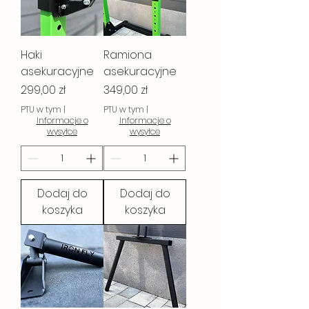
Haki
Ramiona
asekuracyjne
asekuracyjne
Cena
Cena
299,00 zł
349,00 zł
PTU w tym
|
PTU w tym
|
Informacje o
Informacje o
wysyłce
wysyłce
Dodaj do
Dodaj do
koszyka
koszyka