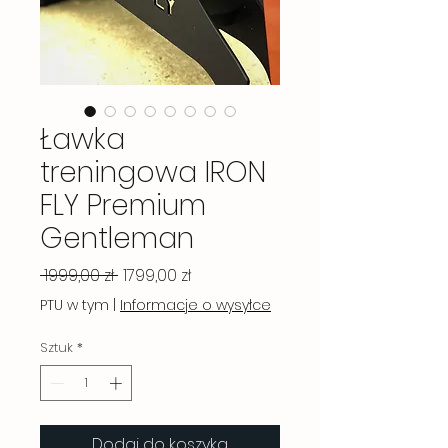
Ławka
treningowa IRON
FLY Premium
Gentleman
Regularna
Cena
 1999,00 zł 
1799,00 zł
cena
Rabatowa
PTU w tym
|
Informacje o wysyłce
Sztuk
*
Dodaj do koszyka