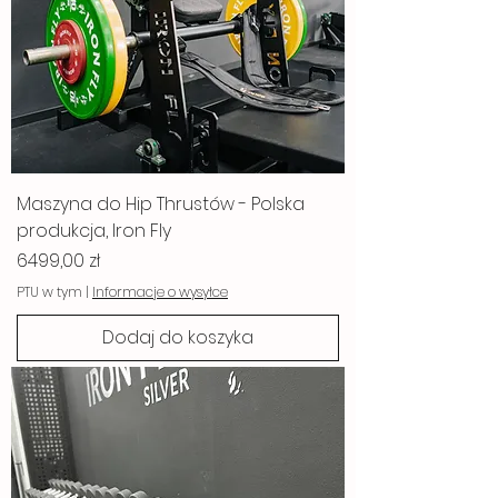
Maszyna do Hip Thrustów - Polska
produkcja, Iron Fly
Cena
6499,00 zł
PTU w tym
|
Informacje o wysyłce
Dodaj do koszyka