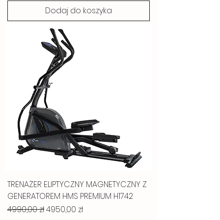
Dodaj do koszyka
TRENAŻER ELIPTYCZNY MAGNETYCZNY Z
GENERATOREM HMS PREMIUM H1742
Regularna cena
Cena rabatowa
4990,00 zł
4950,00 zł