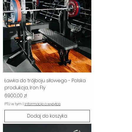
Ławka do trójboju siłowego - Polska
produkcja, Iron Fly
Cena
6900,00 zł
PTU w tym
|
Informacje o wysyłce
Dodaj do koszyka