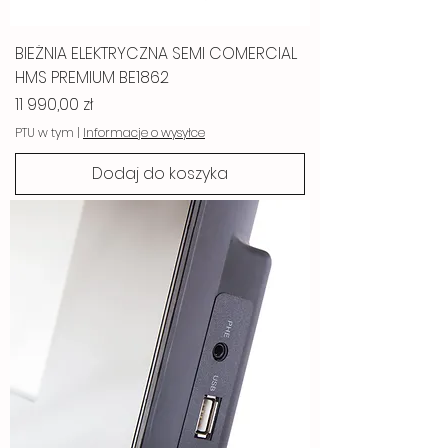
BIEŻNIA ELEKTRYCZNA SEMI COMERCIAL
HMS PREMIUM BE1862
Cena
11 990,00 zł
PTU w tym
|
Informacje o wysyłce
Dodaj do koszyka