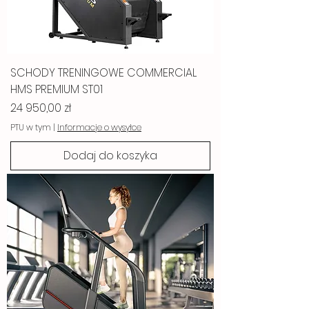
SCHODY TRENINGOWE COMMERCIAL
HMS PREMIUM ST01
Cena
24 950,00 zł
PTU w tym
|
Informacje o wysyłce
Dodaj do koszyka