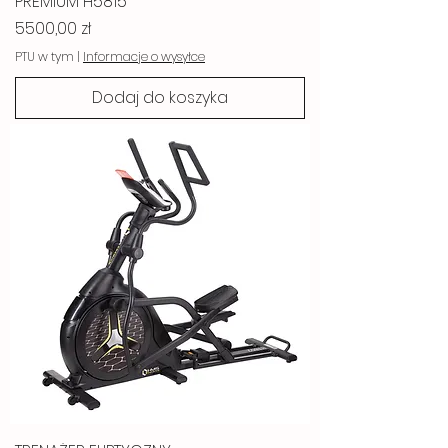
PREMIUM H5815
Cena
5500,00 zł
PTU w tym
|
Informacje o wysyłce
Dodaj do koszyka