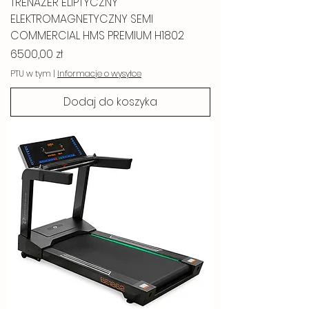
TRENAŻER ELIPTYCZNY
ELEKTROMAGNETYCZNY SEMI
COMMERCIAL HMS PREMIUM H1802
Cena
6500,00 zł
PTU w tym
|
Informacje o wysyłce
Dodaj do koszyka