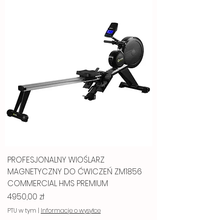
PROFESJONALNY WIOŚLARZ
MAGNETYCZNY DO ĆWICZEŃ ZM1856
COMMERCIAL HMS PREMIUM
Cena
4950,00 zł
PTU w tym
|
Informacje o wysyłce