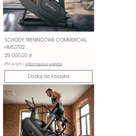
SCHODY TRENINGOWE COMMERCIAL
HMSST02
Cena
25 000,00 zł
PTU w tym
|
Informacje o wysyłce
Dodaj do koszyka