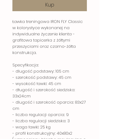
Kup
Ławka treningowa IRON FLY Classic
w kolorystyce wykonanej na
indywidualne życzenie klienta -
grafitowa tapicerka z żółtymi
przeszyciami oraz czarno-żółta
konstrukcja.
Specyfikacja:
- dlugość podstawy: 105 cm
- szerokość podstawy: 45 cm
- wysokość ławki: 45 cm
- długość i szerokość siedziska:
33x24cm
- dlugość i szerokość oparcia: 83x27
cm
- liczba regulacji oparcia: 9
- liczba regulacji siedziska: 3
- waga ławki: 25 kg
- profil konstrukcyjny: 40x80x2