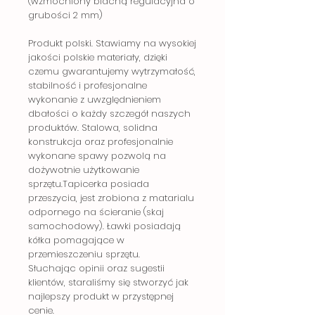
(wzmocniony blachą regulacyjna o
grubości 2 mm)
Produkt polski. Stawiamy na wysokiej
jakości polskie materiały, dzięki
czemu gwarantujemy wytrzymałość,
stabilność i profesjonalne
wykonanie z uwzględnieniem
dbałości o każdy szczegół naszych
produktów. Stalowa, solidna
konstrukcja oraz profesjonalnie
wykonane spawy pozwolą na
dożywotnie użytkowanie
sprzętu.Tapicerka posiada
przeszycia, jest zrobiona z matarialu
odpornego na ścieranie (skaj
samochodowy). Ławki posiadają
kółka pomagające w
przemieszczeniu sprzętu.
Słuchając opinii oraz sugestii
klientów, staraliśmy się stworzyć jak
najlepszy produkt w przystępnej
cenie.